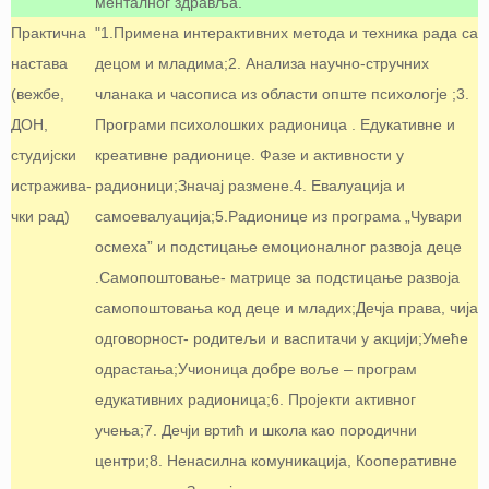
менталног здравља.
Практична
"1.Примена интерактивних метода и техника рада са
настава
децом и младима;2. Анализа научно-стручних
(вежбе,
чланака и часописа из области опште психологје ;3.
ДОН,
Програми психолошких радионица . Едукативне и
студијски
креативне радионице. Фазе и активности у
истражива-
радионици;Значај размене.4. Евалуација и
чки рад)
самоевалуација;5.Радионице из програма „Чувари
осмеха” и подстицање емоционалног развоја деце
.Самопоштовање- матрице за подстицање развоја
самопоштовања код деце и младих;Дечја права, чија
одговорност- родитељи и васпитачи у акцији;Умеће
одрастања;Учионица добре воље – програм
едукативних радионица;6. Пројекти активног
учења;7. Дечји вртић и школа као породични
центри;8. Ненасилна комуникација, Кооперативне