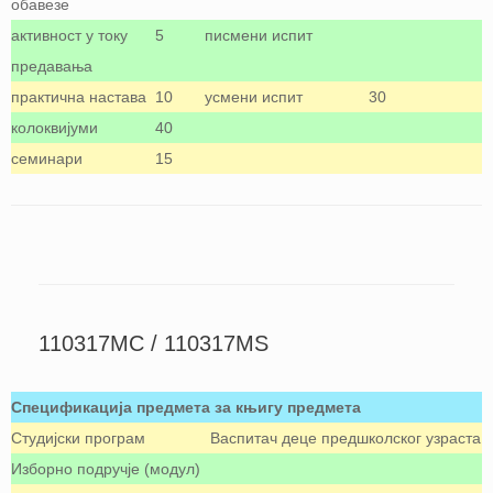
обавезе
активност у току
5
писмени испит
предавања
практична настава
10
усмени испит
30
колоквијуми
40
семинари
15
110317МС / 110317MS
Спецификација предмета за књигу предмета
Студијски програм
Васпитач деце предшколског узраста
Изборно подручје (модул)