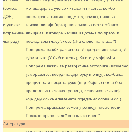
настава
активности (са децом) којима се стварају услови и
(вежбе,
мотивација за учење читања и писања: вежбе
ДОН,
посматрања (истих предмета, слика), писања
студијски
тачака, линија (црта), повезивања истих облика
истражива-
линијама, изговора назива и цртања по првом и
чки рад)
последњем гласу/слову („На слово, на глас...“).
Припрема вежби разговора: У продавници књига, У
кући књига (У библиотеци), Књиге у мојој кући...
Припрема вежби за развој фине моторике (визуелно
усмеравање, координација руку и очију), вежбања
прецизности покрета руке (нпр. бојење поља без
прелажења његових граница, исписивање линија
које дају слике елемената појединих слова и сл.).
Припрема драмских вежби у развоју писмености:
Познате приче, залеђене слике и сл. "
Литература