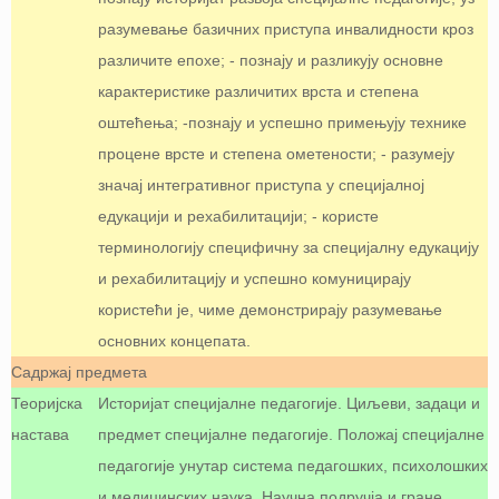
разумевање базичних приступа инвалидности кроз
различите епохе; - познају и разликују основне
карактеристике различитих врста и степена
оштећења; -познају и успешно примењују технике
процене врсте и степена ометености; - разумеју
значај интегративног приступа у специјалној
едукацији и рехабилитацији; - користе
терминологију специфичну за специјалну едукацију
и рехабилитацију и успешно комуницирају
користећи је, чиме демонстрирају разумевање
основних концепата.
Садржај предмета
Теоријска
Историјат специјалне педагогије. Циљеви, задаци и
настава
предмет специјалне педагогије. Положај специјалне
педагогије унутар система педагошких, психолошких
и медицинских наука. Научна подручја и гране