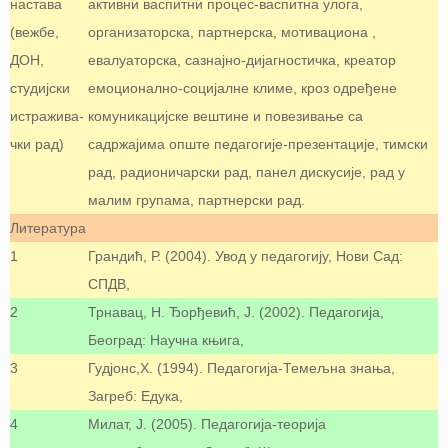
настава
активни васпитни процес-васпитна улога,
(вежбе,
организаторска, партнерска, мотивациона ,
ДОН,
евалуаторска, сазнајно-дијагностичка, креатор
студијски
емоционално-социјалне климе, кроз одређене
истражива-
комуникацијске вештине и повезивање са
чки рад)
садржајима опште педагогије-презентације, тимски
рад, радионичарски рад, панел дискусије, рад у
малим групама, партнерски рад.
Литература
1
Грандић, Р. (2004). Увод у педагогију, Нови Сад:
СПДВ,
2
Трнавац, Н. Ђорђевић, Ј. (2002). Педагогија,
Београд: Научна књига,
3
Гудјонс,Х. (1994). Педагогија-Темељна знања,
Загреб: Едука,
4
Милат, Ј. (2005). Педагогија-теорија