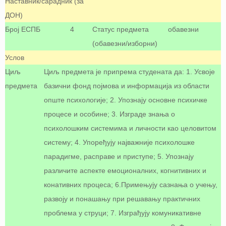
Наставник/сарадник (за
ДОН)
Број ЕСПБ
4
Статус предмета
обавезни
(обавезни/изборни)
Услов
Циљ
Циљ предмета је припрема студената да: 1. Усвоје
предмета
базични фонд појмова и информација из области
опште психологије; 2. Упознају основне психичке
процесе и особине; 3. Изграде знања о
психолошким системима и личности као целовитом
систему; 4. Упоређују најважније психолошке
парадигме, расправе и приступе; 5. Упознају
различите аспекте емоционалних, когнитивних и
конативних процеса; 6.Примењују сазнања о учењу,
развоју и понашању при решавању практичних
проблема у струци; 7. Изграђују комуникативне