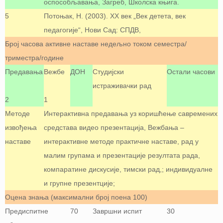
оспособљавања, Загреб, Школска књига.
5
Потоњак, Н. (2003). ХХ век „Век детета, век
педагогије“, Нови Сад: СПДВ,
Број часова активне наставе недељно током семестра/
триместра/године
Предавања
Вежбе
ДОН
Студијски
Остали часови
истраживачки рад
2
1
Методе
Интерактивна предавања уз коришћење савремених
извођења
средстава видео презентација, Вежбања –
наставе
интерактивне методе практичне наставе, рад у
малим групама и презентације резултата рада,
компаратине дискусије, тимски рад,; индивидуалне
и групне презентције;
Оцена знања (максимални број поена 100)
Предиспитне
70
Завршни испит
30