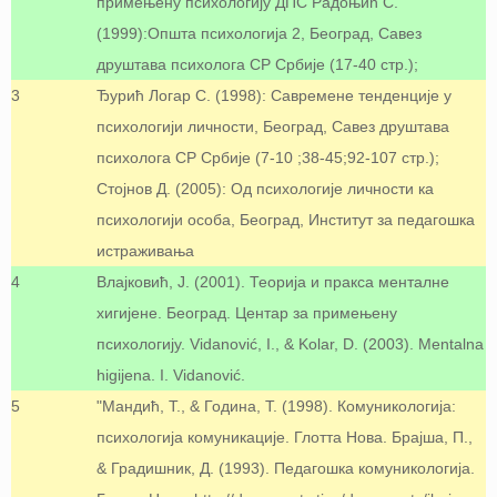
примењену психологију ДПС Радоњић С.
(1999):Општа психологија 2, Београд, Савез
друштава психолога СР Србије (17-40 стр.);
3
Ђурић Логар С. (1998): Савремене тенденције у
психологији личности, Београд, Савез друштава
психолога СР Србије (7-10 ;38-45;92-107 стр.);
Стојнов Д. (2005): Од психологије личности ка
психологији особа, Београд, Институт за педагошка
истраживања
4
Влајковић, Ј. (2001). Теорија и пракса менталне
хигијене. Београд. Центар за примењену
психологију. Vidanović, I., & Kolar, D. (2003). Mentalna
higijena. I. Vidanović.
5
"Мандић, Т., & Година, Т. (1998). Комуникологија:
психологија комуникације. Глотта Нова. Брајша, П.,
& Градишник, Д. (1993). Педагошка комуникологија.