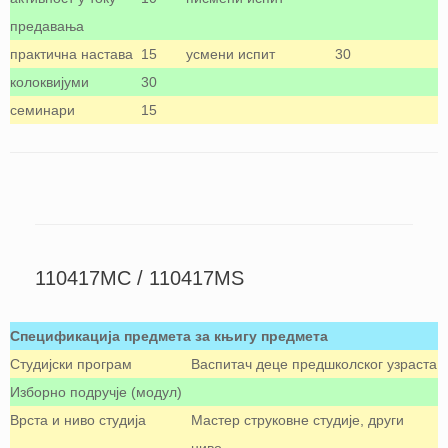
предавања
практична настава
15
усмени испит
30
колоквијуми
30
семинари
15
110417МС / 110417MS
Спецификација предмета за књигу предмета
Студијски програм
Васпитач деце предшколског узраста
Изборно подручје (модул)
Врста и ниво студија
Мастер струковне студије, други