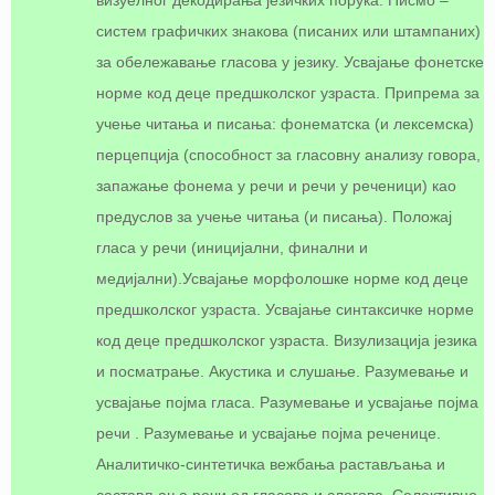
визуелног декодирања језичких порука. Писмо –
систем графичких знакова (писаних или штампаних)
за обележавање гласова у језику. Усвајање фонетске
норме код деце предшколског узраста. Припрема за
учење читања и писања: фонематска (и лексемска)
перцепција (способност за гласовну анализу говора,
запажање фонема у речи и речи у реченици) као
предуслов за учење читања (и писања). Положај
гласа у речи (иницијални, финални и
медијални).Усвајање морфолошке норме код деце
предшколског узраста. Усвајање синтаксичке норме
код деце предшколског узраста. Визулизација језика
и посматрање. Акустика и слушање. Разумевање и
усвајање појма гласа. Разумевање и усвајање појма
речи . Разумевање и усвајање појма реченице.
Аналитичко-синтетичка вежбања растављања и