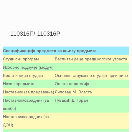
110316П/ 110316P
Спецификација предмета за књигу предмета
Студијски програм
Васпитач деце предшколског узраста
Изборно подручје (модул)
Врста и ниво студија
Oсновне струковне студије-први ниво
Назив предмета
Општа педагогија
Наставник (за предавања)
Липовац М. Власта
Наставник/сарадник (за
Пљакић Д. Горан
вежбе)
Наставник/сарадник (за
ДОН)