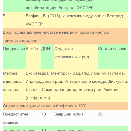
рехабилитације. Београд: ФАСПЕР.
5
Бројчин, Б. (2013). Инклузивна едукација. Београд:
ФАСПЕР.
Број часова активне наставе недељно током семестра/
триместра/године
Предавања
Вежбе
ДОН
Студијски
Остали часови
истраживачки рад
1
1
Методе
Екс катедра. Менторски рад. Рад у малим групама.
извођења
Индивидуалан рад. Интерактивне методе. Дискусија.
наставе
Дијалог. Самосталан истраживачки рад. Акционо
(есеји, тема).
Оцена знања (максимални број поена 100)
Предиспитне
70
Завршни испит
30
обавезе
активност у току
10
писмени испит