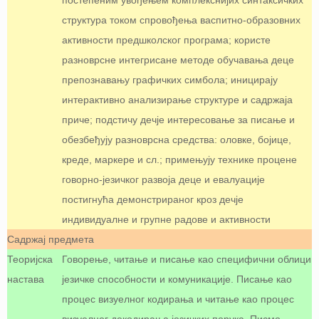
постепеним увођењем комплекснијих синтаксичких
структура током спровођења васпитно-образовних
активности предшколског програма; користе
разноврсне интегрисане методе обучавања деце
препознавању графичких симбола; иницирају
интерактивно анализирање структуре и садржаја
приче; подстичу дечје интересовање за писање и
обезбеђују разноврсна средства: оловке, бојице,
креде, маркере и сл.; примењују технике процене
говорно-језичког развоја деце и евалуације
постигнућа демонстрираног кроз дечје
индивидуалне и групне радове и активности
Садржај предмета
Теоријска
Говорење, читање и писање као специфични облици
настава
језичке способности и комуникације. Писање као
процес визуелног кодирања и читање као процес