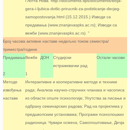
Глотта Нова. http://documents.tips/documents/iboja-
gera-i-ljubica-dotlic-prirucnik-za-podsticanje-decjeg-
samopostovanja.html (15.12.2015.) Изводи са
предавања (www.znanjevaspks.ac.rs); Изводи са
вежби (www.znanjevaspks.ac.rs). "
Број часова активне наставе недељно током семестра/
триместра/године
Предавања
Вежбе
ДОН
Студијски
Остали часови
истраживачки рад
2
1
Методе
Интерактивне и кооперативне методе и технике
извођења
рада; Анализа научно-стручних чланака и часописа
наставе
из области опште психологије; Упутства за писање и
одбрану семинарских радова; Рад на пројектима у
предшколским установама; Програми психолошких
радионица: Чувари осмеха, Самопоштовање, Дечја