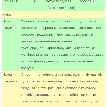
Број ЕСПБ
4
Статус предмета
обавезни
(обавезни/изборни)
Услов
Циљ
Упознавање студентa са основним педагошким
предмета
појмовима, плурализмом схватања васпитања као
предмета педагогије; Проучавање настанка и
развоја педагошке науке и значај
мултидисциплинарног проучавања васпитања;
могућности и границе у васпитању, оспособљавање
за трансфер наученог у практичне педагошке
поступке.
Исход
Студенти ће набројати пет педагошких појмова који
предмета
су потребни за решавање проблема у васпитању,
студензи ће сумирати своје ставове о критичкој
теорији васпитањ, студенти ће образложити своје
ставове о педагогији у систему наука као и однос