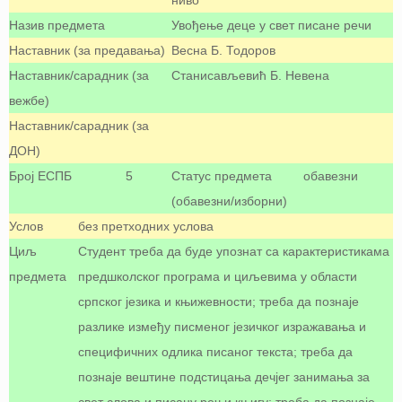
ниво
Назив предмета
Увођење деце у свет писане речи
Наставник (за предавања)
Весна Б. Тодоров
Наставник/сарадник (за
Станисављевић Б. Невена
вежбе)
Наставник/сарадник (за
ДОН)
Број ЕСПБ
5
Статус предмета
обавезни
(обавезни/изборни)
Услов
без претходних услова
Циљ
Студент треба да буде упознат са карактеристикама
предмета
предшколског програма и циљевима у области
српског језика и књижевности; треба да познаје
разлике између писменог језичког изражавања и
специфичних одлика писаног текста; треба да
познаје вештине подстицања дечјег занимања за