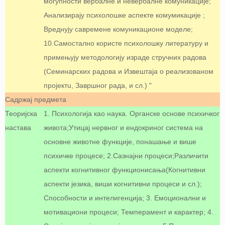
могућности вербалне и невербалне комуникације;
Анализирају психолошке аспекте комумикације ;
Вреднују савремене комуникационе моделе;
10.Самостално користе психолошку литературу и
примењују методологију израде стручних радова
(Семинарских радова и Извештаја о реализованом
пројектu, Завршног рада, и сл.) "
Садржај предмета
Теоријска
1. Психологија као наука. Органске основе психичког
настава
живота;Утицај нервног и ендокриног система на
основне животне функције, понашање и више
психичке процесе; 2.Сазнајни процеси;Различити
аспекти когнитивног функционисања(Когнитивни
аспекти језика, виши когнитивни процеси и сл.);
Способности и интелигенција; 3. Емоционални и
мотивациони процеси; Темперамент и карактер; 4.