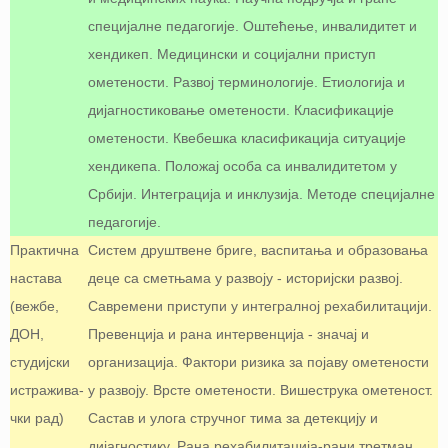
специјалне педагогије. Оштећење, инвалидитет и
хендикеп. Медицински и социјални приступ
ометености. Развој терминологије. Етиологија и
дијагностиковање ометености. Класификације
ометености. Квебешка класификација ситуације
хендикепа. Положај особа са инвалидитетом у
Србији. Интеграција и инклузија. Методе специјалне
педагогије.
Практична
Систем друштвене бриге, васпитања и образовања
настава
деце са сметњама у развоју - историјски развој.
(вежбе,
Савремени приступи у интегралној рехабилитацији.
ДОН,
Превенција и рана интервенција - значај и
студијски
организација. Фактори ризика за појаву ометености
истражива-
у развоју. Врсте ометености. Вишеструка ометеност.
чки рад)
Састав и улога стручног тима за детекцију и
дијагностику. Рана рехабилитација-рани третман.