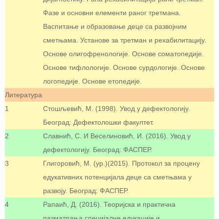
Фазе и основни елементи раног третмана.
Васпитање и образовање деце са развојним
сметњама. Установе за третман и рехабилитацију.
Основе олигофренологије. Основе соматопедије.
Основе тифлологије. Основе сурдологије. Основе
логопедије. Основе етопедије.
Литература
1
Стошљевић, М. (1998). Увод у дефектологију.
Београд: Дефектолошки факултет.
2
Славнић, С. И Веселиновић, И. (2016). Увод у
дефектологију. Београд: ФАСПЕР.
3
Глигоровић, М. (ур.)(2015). Протокол за процену
едукативних потенцијала деце са сметњама у
развоју. Београд: ФАСПЕР.
4
Рапаић, Д. (2016). Теоријска и практична
разматрања специјалне едукације и