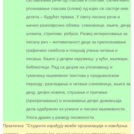
састављања речи од гласова и слогова. Селективно
упознавање гласова (слова) од којих се састоји име
детета – будућег првака. У свету писане речи и
њених разноврсних облика: сликовнице, књиге, дечја
штампа, стрипови, ребуси. Развој интересовања за
писану реч – мотивисаност деце за препознавање
графичких симбола и покушај учења читања и
писања. Књиге у дечјем окружењу: у кући, књижари,
библиотеци. Рад са децом на упознавању и
тумачењу књижевних текстова у предшколском
периоду: разгледање и читање сликовница, књига за
децу, дечјих новина, слушање и причање
(препричавање) и исказивање дечјег доживљаја
дела одабраних из усмене и писане књижевности.
Улога драме у развоју писмености.
Практична
"Студенти израђују вежбе организације и извођења