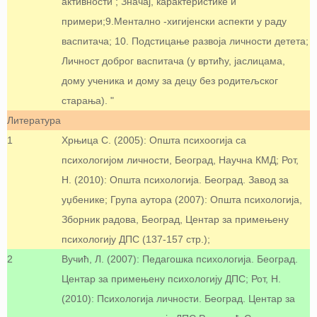
активности ; Значај, карактеристике и
примери;9.Ментално -хигијенски аспекти у раду
васпитача; 10. Подстицање развоја личности детета;
Личност доброг васпитача (у вртићу, јаслицама,
дому ученика и дому за децу без родитељског
старања). "
Литература
1
Хрњица С. (2005): Општа психоогија са
психологијом личности, Београд, Научна КМД; Рот,
Н. (2010): Општа психологија. Београд. Завод за
уџбенике; Група аутора (2007): Општа психологија,
Зборник радова, Београд, Центар за примењену
психологију ДПС (137-157 стр.);
2
Вучић, Л. (2007): Педагошка психологија. Београд.
Центар за примењену психологију ДПС; Рот, Н.
(2010): Психологија личности. Београд. Центар за