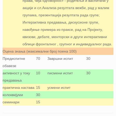
права, чија одговорност - родитељи и васпитачи у
акцији и сл.Анализа резултата вежби, рад у малим
групама, презентација резултата рада групе;
Интерактивна предавања, дискусионе групе,
навођење примера из праксе, рад на Пројекту,
квизови, дебате, менторски и други интерактивни
облици фронталног , групног и индивидуалног рада.
Оцена знања (максимални број поена 100)
Предиспитне
70
Завршни испит
30
обавезе
активност у току
10
писмени испит
30
предавања
практична настава
15
усмени испит
колоквијуми
30
семинари
15