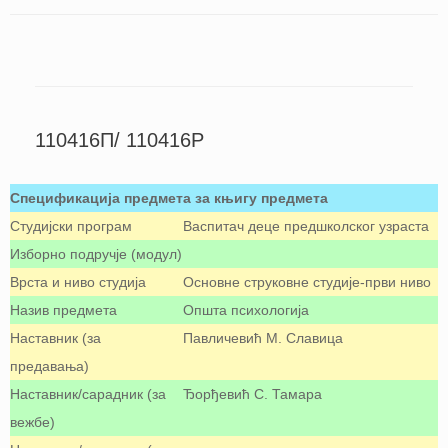
110416П/ 110416P
Спецификација предмета за књигу предмета
Студијски програм
Васпитач деце предшколског узраста
Изборно подручје (модул)
Врста и ниво студија
Oсновне струковне студије-први ниво
Назив предмета
Општа психологија
Наставник (за
Павличевић М. Славица
предавања)
Наставник/сарадник (за
Ђорђевић С. Тамара
вежбе)