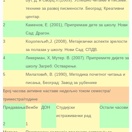
1
Бут, Д. и Сворц Л.(2009). Успешно читање и писање:
технике за развој писмености. Београд: Креативни
центар.
2
Каменов, Е. (2001), Припремам дете за школу. Нови
Сад: Драгон.
3
Koџопељић,Ј. (2008), Метајезички аспекти зрелости
за полазак у школу. Нови Сад: СПДВ.
4
Ликерман, Х, Мутер. В. (2007). Припремите дијете за
школу Загреб: Остварење.
5
Милатовић, В. (1990), Методика почетног читања и
писања, Београд: Завод за уџбенике
Број часова активне наставе недељно током семестра/
триместра/године
Предавања
Вежбе
ДОН
Студијски
Остали часови
истраживачки рад
2
1