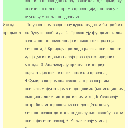
вештине неопходне за рад васпитача 8; Формирају
позитивне ставове према превенцији, неговању и
очувању менталног здравља.
Исход
"По успешном завршетку курса студенти би требало
предмета
да буду способни да: 1. Презентују фундаментална
знања опште психологије и психологије развоја
личности; 2.Креирају прегледе развоја психолошких
идеја ,уз истицање значаја развоја емпиријских
метода; 3. Анализирају приступе и теорије
најважнијих психолошких школа и праваца;
4.Сумира савремена сазнања о разноврним
психичким функцијама и процесима (мотивационим,
емоционалним, интегративним итд.); 5.Уважавају
потребе и интересовања све деце;Уважавају
личност сваког детета и подстичу њен свеобухватни
психофизички развој; 6. Анализирају утицај