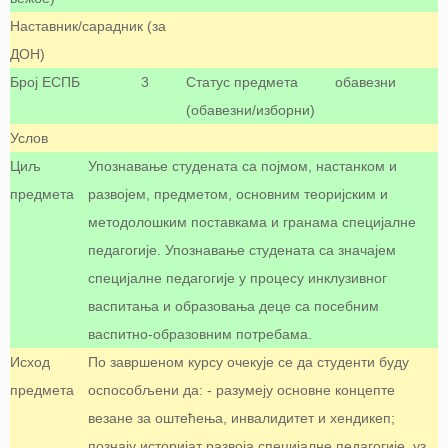
Наставник/сарадник (за
ДОН)
Број ЕСПБ
3
Статус предмета
обавезни
(обавезни/изборни)
Услов
Циљ
Упознавање студената са појмом, настанком и
предмета
развојем, предметом, основним теоријским и
методолошким поставкама и гранама специјалне
педагогије. Упознавање студената са значајем
специјалне педагогије у процесу инклузивног
васпитања и образовања деце са посебним
васпитно-образовним потребама.
Исход
По завршеном курсу очекује се да студенти буду
предмета
оспособљени да: - разумеју основне концепте
везане за оштећења, инвалидитет и хендикеп;
познају историјат развоја специјалне педагогије, уз