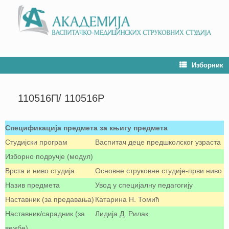
Изборник
110516П/ 110516P
Спецификација предмета за књигу предмета
Студијски програм
Васпитач деце предшколског узраста
Изборно подручје (модул)
Врста и ниво студија
Oсновне струковне студије-први ниво
Назив предмета
Увод у специјалну педагогију
Наставник (за предавања)
Катарина Н. Томић
Наставник/сарадник (за
Лидија Д. Рилак
вежбе)