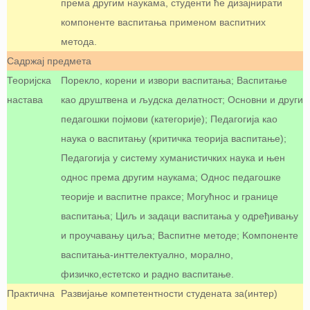
према другим наукама, студенти ће дизајнирати
компоненте васпитања применом васпитних
метода.
Садржај предмета
Теоријска
Порекло, корени и извори васпитања; Васпитање
настава
као друштвена и људска делатност; Основни и други
педагошки појмови (категорије); Педагогија као
наука о васпитању (критичка теорија васпитање);
Педагогија у систему хуманистичких наука и њен
однос према другим наукама; Однос педагошке
теорије и васпитне праксе; Могућнос и границе
васпитања; Циљ и задаци васпитања у одређивању
и проучавању циља; Васпитне методе; Koмпоненте
васпитања-инттелектуално, морално,
физичко,естетско и радно васпитање.
Практична
Развијање компетентности студената за(интер)