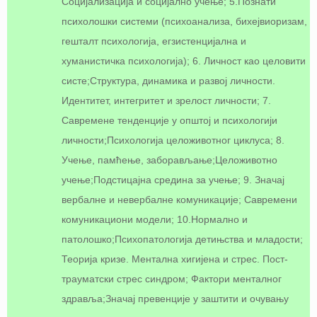
Социјализација и социјално учење; 5.Познати
психолошки системи (психоанализа, бихејвиоризам,
гешталт психологија, егзистенцијална и
хуманистичка психологија); 6. Личност као целовити
систе;Структура, динамика и развој личности.
Идентитет, интегритет и зрелост личности; 7.
Савремене тенденције у општој и психологији
личности;Психологија целоживотног циклуса; 8.
Учење, памћење, заборављање;Целоживотно
учење;Подстицајна средина за учење; 9. Значај
вербалне и невербалне комуникације; Савремени
комуникациони модели; 10.Нормално и
патолошко;Психопатологија детињства и младости;
Теорија кризе. Ментална хигијена и стрес. Пост-
трауматски стрес синдром; Фактори менталног
здравља;Значај превенције у заштити и очувању