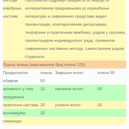
Методе
Програмски садржаји предмета остварују се
извођења
интерактивним предавањима уз коришћење
наставе
литературе и савремених средстава видео
презентација, компаративним дискусијама,
теоријским и практичним вежбама, радом у групама,
презентацијом индивидуалног рада, применом
савремених наставних метода, самосталним радом
студената.
Оцена знања (максимални број поена 100)
Предиспитне
поена
Завршни испит
поена 50
обавезе
50
активност у току
10
писмени испит
30
предавања
практична настава
20
усмени испит
20
колоквијуми
20
семинари