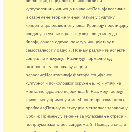
биолошких, социјалних, психолошких и
културолошких чиниоца на учење;Познају класичне
и савремене теорије учења;Разумеју суштину
концепта целоживотног учења; Креирају подстицајну
средину за учење и развој, у којој деца могу да
бирају, доносе одлуке, показују иницијативу и
самосталност у раду; 7. Познају различите аспекте
социјалне инклузије; Разликују нормално од
патолошког у понашању деце и
одраслих;Идентификују факторе социјалног,
културног и психолошког окружења, који утичу на
ментално здравље појединца; 8. Разумеју теорију
кризе, њену примену и могућности превазилажења
проблема;Познају институције менталног здравља у
Србији; Примењују технике за ублажавање стреса и
пострауматског стрес синдрома; 9. Познају значај и