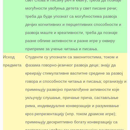
свет слова и писану реч и књигу; треба да познаје
могућности увођења детета у свет писане речи;
треба да буде упознат са могућностима развоја
дечјих когнитивних и перцептивних способности и
развоја маште и креативности, треба да познаје
разне облике активности и разне игре у оквиру
припреме за учење читања и писања.
Исход
Студенти су упознати са законитостима, током и
предмета
фазама говорно-језичког развоја деце; знају да
креирају стимулативне васпитне средине за развој
говора и способности читања и писања; организују и
примењују развојно прилагођене активности које
укључују слушање, причање прича, састављање
рима, индивидуалне конверзације и разумевање
кроз репрезентацију (нпр. током драмске игре);
примењују дескриптивно богату конверзацију са