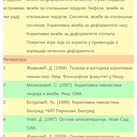
истражива-
вежбе за отклањање лордозе. Кифоза, вежбе за
чки рад)
отклањање лордозе. Сколиоза, вежбе за отклањање
сколиозе. Корективне вежбе за деформитете ногу.
Корективне вежбе за деформитете стопала.
Покретне игре које се користе у превенцији и
корекцији телесних деформитета.
Литература
1
Живковић, Д. (1998). Теорија и методика корективне
гимнастике. Ниш: Филозофски факултет у Нишу.
2
Миленковић, С. (2007). Корективна гимнастика:
теорија и вежбе. Ниш: СИА.
3
Котуровић, Љ. (1988). Корективна гимнастика.
Београд: НИП Парнизан, Београд.
4
Улић, Д. (1997). Основе кинезитерапије. Нови Сад:
СИА
5
Живковић, Д. (2009). Основе кинезиологије са