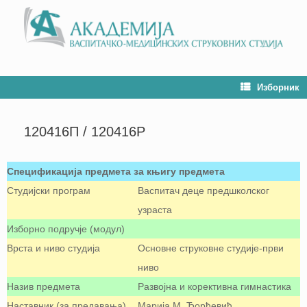
Изборник
120416П / 120416P
Спецификација предмета за књигу предмета
Студијски програм
Васпитач деце предшколског
узраста
Изборно подручје (модул)
Врста и ниво студија
Основне струковне студије-први
ниво
Назив предмета
Развојна и корективна гимнастика
Наставник (за предавања)
Марија М. Ђорђевић