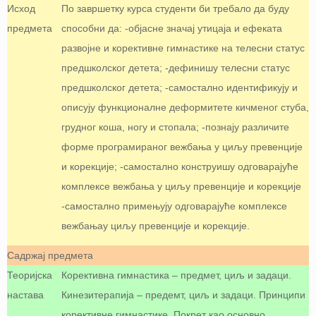
Исход
По завршетку курса студенти би требало да буду
предмета
способни да: -објасне значај утицаја и ефеката
развојне и корективне гимнастике на телесни статус
предшколског детета; -дефинишу телесни статус
предшколског детета; -самостално идентификују и
описују функционалне деформитете кичменог стуба,
грудног коша, ногу и стопала; -познају различите
форме програмираног вежбања у циљу превенције
и корекције; -самостално конструишу одговарајуће
комплексе вежбања у циљу превенције и корекције
-самостално примењују одговарајуће комплексе
вежбањау циљу превенције и корекције.
Садржај предмета
Теоријска
Корективна гимнастика – предмет, циљ и задаци.
настава
Кинезитерапија – предемт, циљ и задаци. Принципи
корективне гимнастике. Покрет као основно