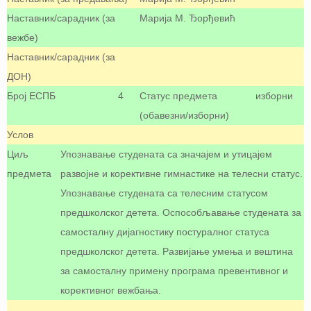
Наставник/сарадник (за
Марија М. Ђорђевић
вежбе)
Наставник/сарадник (за
ДОН)
Број ЕСПБ
4
Статус предмета
изборни
(обавезни/изборни)
Услов
Циљ
Упознавање студената са значајем и утицајем
предмета
развојне и корективне гимнастике на телесни статус.
Упознавање студената са телесним статусом
предшколског детета. Оспособљавање студената за
самосталну дијагностику постуралног статуса
предшколског детета. Развијање умења и вештина
за самосталну примену програма превентивног и
корективног вежбања.