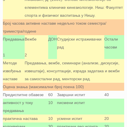
елементима клиничке кинезиологије. Ниш: Факултет
спорта и физичког васпитања у Нишу.
Број часова активне наставе недељно током семестра/
триместра/године
Предавања
Вежбе
ДОН
Студијски истраживачки
Остали
рад
часови
1
2
Методе
Предавања, вежбе, семинари (анализе, дискусије,
извођења
извештаји), консултације, израда задатака и вежби
наставе
за самостални рад, менторски рад.
Оцена знања (максимални број поена 100)
Предиспитне обавезе
60
Завршни испит
40
активност у току
10
писмени испит
предавања
практична настава
10
усмени испит
20
колоквијуми
30
практични део испита
20