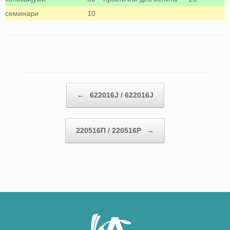
семинари
10
Кретање чланака
←
622016J / 622016J
220516П / 220516P
→