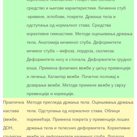
средство и његове карактеристике. Кичмени стуб
-кривине, зглобови, покрети. Држање тела и
одступања од нормалног става. Средства
корективне гимнастике. Методе оцењивања држања
тела. Анатомија кичменог стуба. Деформитети
кичмеог стуба – кифоза, лордоза, сколиоза.
Деформитети ногу и стопала. Деформитети грудног
коша. Примена физичких вежби у циљу превенције
и лечења. Катактер вежби. Почетни положај и
дозирање вежби. Методе примене вежби у сврху
превенције и корекције.
Практична
Методе прегледа држања тела. Оцењивања држања
настава
тела. Одступања од нормалног става. Облици
(вежбе,
поремећаја. Примена покрета у превенцији лоших
ДОН,
држања тела и телесних деформитета. Корективне
студијски
вежбе за деформитете кичменог стуба. Лордоза,