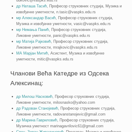
dukovic@vaspks.edu.rs
др Наташа Тасић
, Професор струковних студија, Музика и
извођачке уметности, n.tasic@vaspks.edu.rs
мр Александар Васић
, Професор струковних студија,
Музика и извођачке уметности, vasic@vaspks.edu.rs
мр Немања Панић
, Професор струковних студија,
Ликовне уметности, panic@vaspks.edu.rs
мр Матија Рајковић
, Професор струковних студија,
Ликовне уметности, mrajkovic@vaspks.edu.rs
МА Марјан Митић
, Асистент, Музика и извођачке
уметности, mitic@vaspks.edu.rs
Чланови Већа Катедре из Одсека
Алексинац:
др Милош Насковић
, Професор струковних студија,
Ликовне уметности, milosnasko@yahoo.com
др Радован Станојевић
, Професор струковних студија,
Ликовне уметности, radovanstanojevic@gmail.com
др Марина Гавриловић
, Професор струковних студија,
Музичка уметност marinagavrilovic61@gmail.com
Спец. Зоран Живадиновић
, Предавач, Музика и извођачке