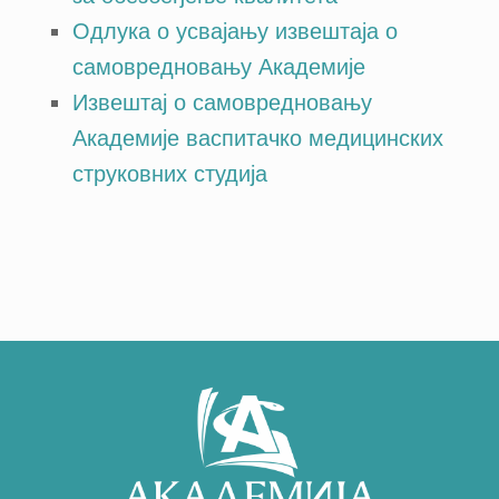
Одлука о усвајању извештаја о
самовредновању Академије
Извештај о самовредновању
Академије васпитачко медицинских
струковних студија