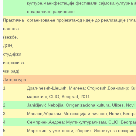
културе,манифестације,фестивали,сајмови,културна а
стваралачке радионице.
Практична
организовање пројеката-од идеје до реализације (пла
настава
(вежбе,
ДОН,
студијски
истражива-
чки рад)
Литература
1
Драгићевић-Шешић, Миленa; Стојковић,Бранимир: Кul
маркетинг, CLIO, Beograd, 2011
2
Janićijević,Nebojša: Orrganizaciona kultura, Ulixes, Nov
3
Маслов,Абрахам: Мотивација и личност, Нолит, Беогр
4
Семприни,Андреа: Мултикултурализам, CLIO, Београ
5
Маркетинг у уметности, зборник, Институт за позориш