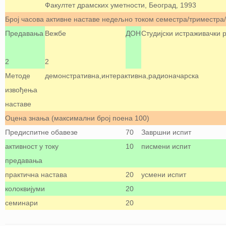
Факултет драмских уметности, Београд, 1993
Број часова активне наставе недељно током семестра/триместра
Предавања
Вежбе
ДОН
Студијски истраживачки 
2
2
Методе
демонстративна,интерактивна,радионачарска
извођења
наставе
Оцена знања (максимални број поена 100)
Предиспитне обавезе
70
Завршни испит
активност у току
10
писмени испит
предавања
практична настава
20
усмени испит
колоквијуми
20
семинари
20