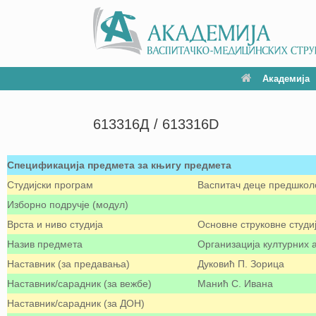
Академија
613316Д / 613316D
Спецификација предмета за књигу предмета
Студијски програм
Васпитач деце предшколс
Изборно подручје (модул)
Врста и ниво студија
Основне струковне студи
Назив предмета
Организација културних 
Наставник (за предавања)
Дуковић П. Зорица
Наставник/сарадник (за вежбе)
Манић С. Ивана
Наставник/сарадник (за ДОН)