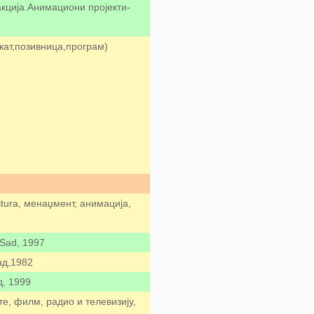
кција.Анимациони пројекти-
кат,позивница,програм)
tura, менаџмент, анимација,
i Sad, 1997
ад,1982
д, 1999
те, филм, радио и телевизију,