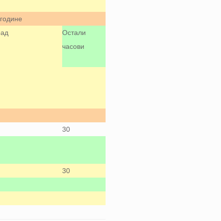
/године
рад
Остали
часови
30
30