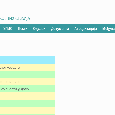
УПИС
Вести
Одсеци
Документа
Акредитација
Међуна
ког узраста
је-први ниво
активности у дому