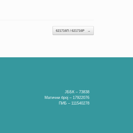
621716П / 621716P
→
ЈББК – 73838
Матични број – 17922076
ПИБ – 111540278