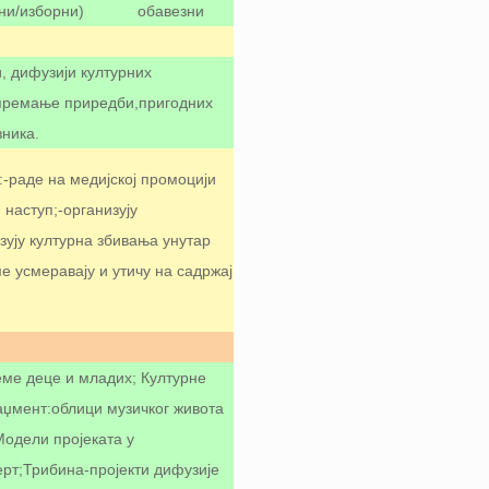
ни/изборни)
обавезни
, дифузији културних
ипремање приредби,пригодних
ника.
-раде на медијској промоцији
 наступ;-организују
изују културна збивања унутар
е усмеравају и утичу на садржај
реме деце и младих; Културне
џмент:облици музичког живота
Модели пројеката у
ерт;Трибина-пројекти дифузије