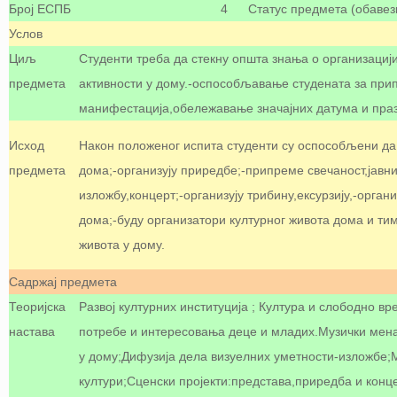
Број ЕСПБ
4
Статус предмета (обавез
Услов
Циљ
Студенти треба да стекну општа знања о организацији
предмета
активности у дому.-оспособљавање студената за пр
манифестација,обележавање значајних датума и праз
Исход
Након положеног испита студенти су оспособљени да:
предмета
дома;-организују приредбе;-припреме свечаност,јавни
изложбу,концерт;-организују трибину,ексурзију,-орган
дома;-буду организатори културног живота дома и тим
живота у дому.
Садржај предмета
Теоријска
Развој културних институција ; Култура и слободно в
настава
потребе и интересовања деце и младих.Музички мена
у дому;Дифузија дела визуелних уметности-изложбе;
култури;Сценски пројекти:представа,приредба и конц