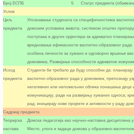
Број ЕСПБ
5
Статус предмета (обавезн
Услов
Циљ
Упознавање студената са специфичностима васпитно
предмета
домским условима живота; системом општих препорука
поступака и других орјентира за адекватно планира
вредновање ефикасности васпитно-образовног рада
особина личности за хумано и одговорно вршење вас
домовима; Развијање способности адекватне комуник
Исход
Студенти би требало да буду способни да: планирају 
предмета
васпитно-образовног рада у домовима; препознају у
негативних или непожељних облика понашања деце и 
комуникацију; раде на развијању хуманих односа; кри
рад; иницирају нове пројекте и активности у раду дом
Садржај предмета
Теоријска
Домска педагогија као научно-наставна дисциплина у
настава
Место, улога и задаци домова у образовно-васпитном