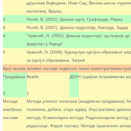
друштава Војводине, Нови Сад, Висока школа струков
васпитача, Вршац
2
Росић, В. (2001): Домски одгој, Графтраде, Ријека
3
Росић, В. (2007): Домска педагогија, Наклада, Задар
4
"Хрватић, Н. (2002): Домска педагогија: од теорије д
факултет у Ријеци"
5
Хрватић, Н. (2006): Курикулум одгојно-образовног ра
за одгој и образовање, Загреб
Број часова активне наставе недељно током семестра/триместра
Предавања
Вежбе
ДОН
Студијски истраживачки ра
2
1
Методе
Метода усменог излагања (академска предавања); Ме
извођења
полемика, дебата, олуја идеја); Илустративно-демон
наставе
метода; Егземпларна метода; Радионичарски метод (
радионице, Форум театар); Методе практичних актив