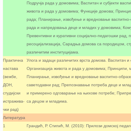
Подручја рада у домовима; Васпитач и субјекти васп
живота и рада у домовима; Функције домова; Принцип
рада; Планирање, извођење и вредновање васпитно-
рада и напредовања деце и младих у домовима; Кому
Превентивни и куративни социјално-педагошки рад, 
ресоцијализација, Сарадња домова са породицом, с
различитим институцијама.
Практична
Улога и задаци различитих врста домова. Васпитач и
настава
Организација живота и рада у домовима; Принципи, м
(вежбе,
Планирање, извођење и вредновање васпитно-образо
ДОН,
саветодавни рад; Препознавање потреба деце и мла
студијски
и примерено одговарање на њихове потребе; Припре
истражива-
са децом и младима.
чки рад)
Литература
1
Грандић, Р. Стипић, М. (2010): Прилози домској педаг