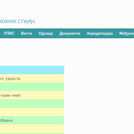
УПИС
Вести
Одсеци
Документа
Акредитација
Међуна
ог узраста
-први ниво
 Ивана