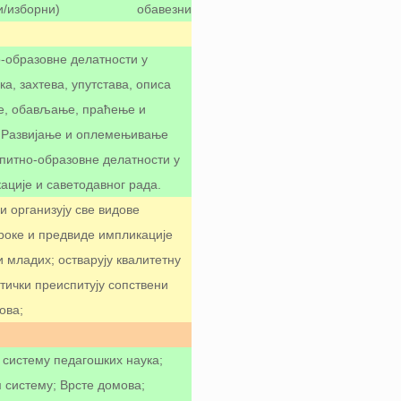
и/изборни)
обавезни
-образовне делатности у
, захтева, упутстава, описа
ње, обављање, праћење и
. Развијање и оплемењивање
питно-образовне делатности у
ације и саветодавног рада.
и организују све видове
зроке и предвиде импликације
младих; остварују квалитетну
тички преиспитују сопствени
ова;
 систему педагошких наука;
 систему; Врсте домова;