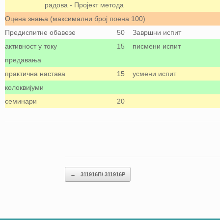
радова - Пројект метода
Оцена знања (максимални број поена 100)
Предиспитне обавезе
50
Завршни испит
активност у току
15
писмени испит
предавања
практична настава
15
усмени испит
колоквијуми
семинари
20
Кретање чланака
←
311916П/ 311916P