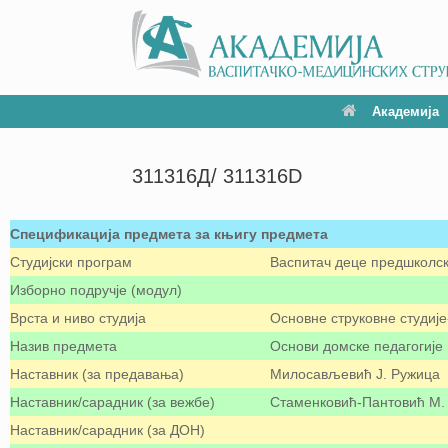
Академија
311316Д/ 311316D
Спецификација предмета за књигу предмета
Студијски програм
Васпитач деце предшколск
Изборно подручје (модул)
Врста и ниво студија
Основне струковне студије
Назив предмета
Основи домске педагогије
Наставник (за предавања)
Милосављевић Ј. Ружица
Наставник/сарадник (за вежбе)
Стаменковић-Пантовић М.
Наставник/сарадник (за ДОН)