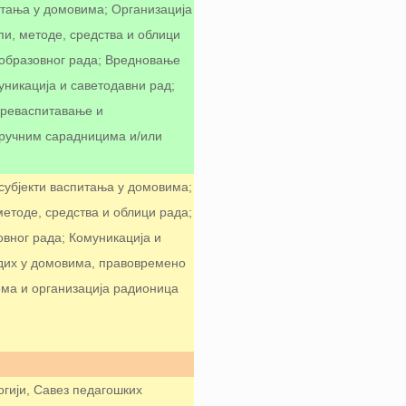
итања у домовима; Организација
и, методе, средства и облици
образовног рада; Вредновање
никација и саветодавни рад;
преваспитавање и
тручним сарадницима и/или
 субјекти васпитања у домовима;
етоде, средства и облици рада;
вног рада; Комуникација и
дих у домовима, правовремено
ма и организација радионица
огији, Савез педагошких