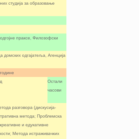
них студија за образовање
о одгојне праксе, Филозофски
да домских одгајатеља, Агенција
/године
д
Остали
часови
тода разговора (дискусија-
стративна метода; Проблемска
креативне и едукативне
ности; Метода истраживачких