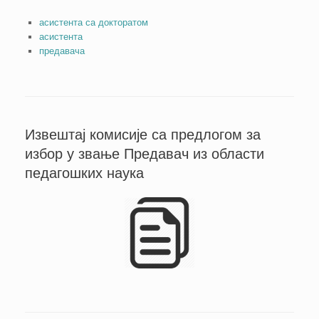
асистента са докторатом
асистента
предавача
Извештај комисије са предлогом за
избор у звање Предавач из области
педагошких наука