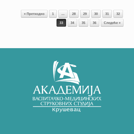
Кретање чланака
« Претходно
1
…
28
29
30
31
32
33
34
35
36
Следеће »