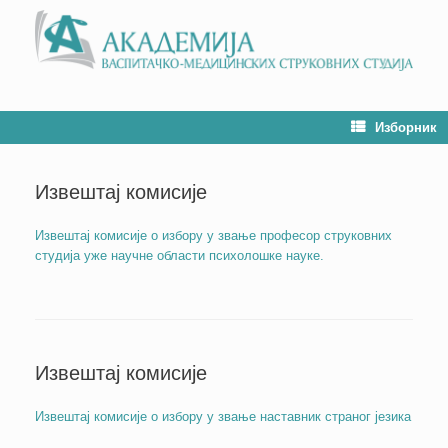
Изборник
Извештај комисије
Извештај комисије о избору у звање професор струковних
студија уже научне области психолошке науке.
Извештај комисије
Извештај комисије о избору у звање наставник страног језика