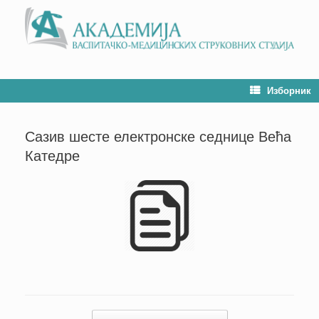
Изборник
Сазив шесте електронске седнице Већа
Катедре
Кретање чланака