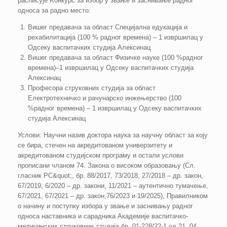
расписује Kонкурс за избор у звање и заснивање радног
односа за радно место:
Вишег предавача за област Специјална едукација и
рехабилитација (100 % радног времена) – 1 извршилац у
Одсеку васпитачких студија Алексинац
Вишег предавача за област Физичке науке (100 %радног
времена)–1 извршилац у Одсеку васпитачких студија
Алексинац
Професора струковних студија за област
Електротехничко и рачунарско инжењерство (100
%радног времена) – 1 извршилац у Одсеку васпитачких
студија Алексинац
Услови: Научни назив доктора наука за научну област за коју
се бира, стечен на акредитованом универзитету и
акредитованом студијском програму и остали услови
прописани чланом 74. Закона о високом образовању (Сл.
гласник РС&quot;, бр. 88/2017, 73/2018, 27/2018 – др. закон,
67/2019, 6/2020 – др. закони, 11/2021 – аутентично тумачење,
67/2021, 67/2021 – др. закон,76/2023 и 19/2025), Правилником
о начину и поступку избора у звање и заснивању радног
односа наставника и сарадника Академије васпитачко-
медицинских струковних студија бр. 01-228/22-1 од 21. 04.