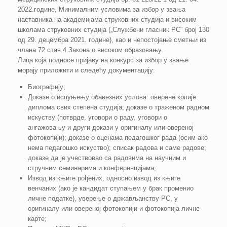
2022.године, Минималним условима за избор у звања
наставника на академијама струковних студија и високим
школама струковних студија („Службени гласник РС” број 130
од 29. децембра 2021. године), као и непостојање сметњи из
члана 72 став 4 Закона о високом образовању.
Лица која подносе пријаву на конкурс за избор у звање
морају приложити и следећу документацију:
Биографију;
Доказе о испуњењу обавезних услова: оверене копије
диплома свих степена студија; доказе о траженом радном
искуству (потврде, уговори о раду, уговори о
ангажовању и други докази у оригиналу или овереној
фотокопији); доказе о оценама педагошког рада (осим ако
нема педагошко искуство); списак радова и саме радове;
доказе да је учествовао са радовима на научним и
стручним семинарима и конференцијама;
Извод из књиге рођених, односно извод из књиге
венчаних (ако је кандидат ступањем у брак променио
личне податке), уверење о држављанству РС, у
оригиналу или овереној фотокопији и фотокопија личне
карте;