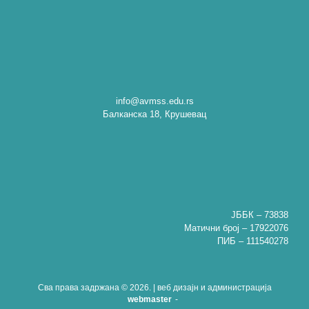
info@avmss.edu.rs
Балканска 18, Крушевац
ЈББК – 73838
Матични број – 17922076
ПИБ – 111540278
Сва права задржана © 2026. | веб дизајн и администрација
webmaster