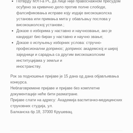
Потврду МУП-а РС да лице није правоснажном пресудом
осуђено за кривично дело против полне слободе,
фалсификовања исправе коју издаје високошколска
установа или примања мита у обављању послова у
високошколској установи.;
Доказе о изборима у наставно и научнозвање, ако је
кандидат био биран у наставно и научно звање;
Доказе о испуњењу изборних услова: стручно-
професионални допринос; допринос академској и широј
заједници и сарадња са другим високошколским
институцијама у земљи и
иностранству.
Рок за подношење пријаве је 15 дана од дана објављивања
конкурса.
Неблаговремене пријаве и пријаве без комплетне
документације неће бити разматране.
Пријаве слати на адресу: Академија васпитачко-медицинских
струковних студија, ул.
Балканска бр.18, 37000 Крушевац.