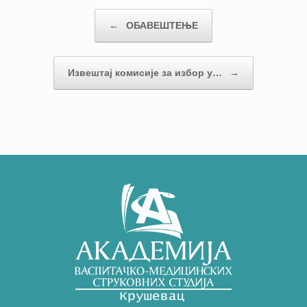
Кретање чланака
←
ОБАВЕШТЕЊЕ
Извештај комисије за избор у…
→