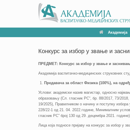
Академија
Конкурс за избор у звање и засн
ПРЕДМЕТ: Конкурс за избор у звање и заснивањ
Академија васпитачко-медицинских струковних студ
Предавача
за област Физика (100%), на одр
Услови: академски назив магистар, односно најмањ
образовању (Сл. гласник РС“, бр. 88/2017, 73/2018, 
19/2025), Правилником о начину и поступку избора
228/22-1 од 21. 04. 2022.године, Минималним усло
гласник РС” број 130 од 29. децембра 2021. године
Лица која подносе пријаву на конкурс за избор у з