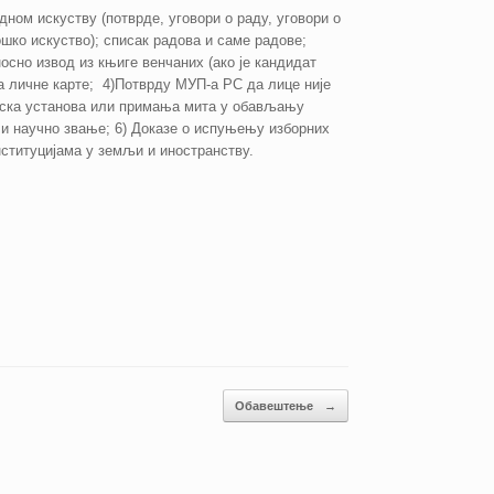
ном искуству (потврде, уговори о раду, уговори о
шко искуство); списак радова и саме радове;
осно извод из књиге венчаних (ако је кандидат
а личне карте; 4)Потврду МУП-а РС да лице није
лска установа или примања мита у обављању
о и научно звање; 6) Доказе о испуњењу изборних
ституцијама у земљи и иностранству.
Обавештење
→