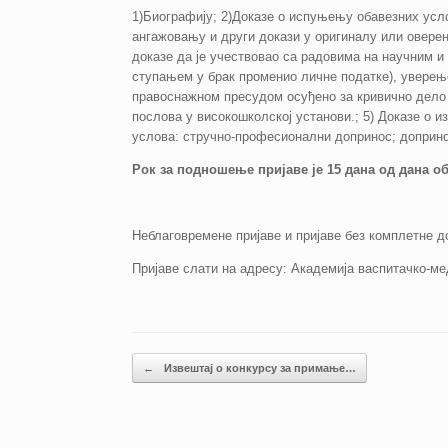
1)Биографију; 2)Доказе о испуњењу обавезних усло
ангажовању и други докази у оригиналу или оверен
доказе да је учествовао са радовима на научним и
ступањем у брак променио личне податке), уверењ
правоснажном пресудом осуђено за кривично дело
послова у високошколској установи.; 5) Доказе о и
услова: стручно-професионални допринос; доприно
Рок за подношење пријаве је 15 дана од дана 
Неблаговремене пријаве и пријаве без комплетне д
Пријаве слати на адресу: Академија васпитачко-ме
Кретање чланака
←
Извештај о конкурсу за примање…