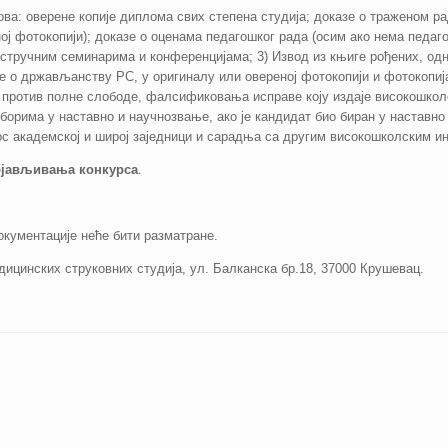
ва: оверене копије диплома свих степена студија; доказе о траженом рад
ој фотокопији); доказе о оценама педагошког рада (осим ако нема педаго
 стручним семинарима и конференцијама; 3) Извод из књиге рођених, одн
е о држављанству РС, у оригиналу или овереној фотокопији и фотокопиј
 против полне слободе, фалсификовања исправе коју издаје високошко
зборима у наставно и научнозвање, ако је кандидат био биран у наставн
с академској и широј заједници и сарадња са другим високошколским ин
објављивања конкурса
.
окументације неће бити разматране.
дицинских струковних студија, ул. Балканска бр.18, 37000 Крушевац.