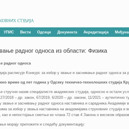
УПИС
Вести
Одсеци
Документа
Акредитација
Међуна
ивање радног односа из области: Физика
е радног односа
ија расписује Kонкурс за избор у звање и заснивање радног односа за 
еђено време од пет година у Одсеку техничко-технолошких студија К
е стручни назив специјалисте академских студија, односно и остали ус
27/2018 – др. закон, 67/2019, 6/2020 – др. закони, 11/2021 – аутентично 
 у звање и заснивању радног односа наставника и сарадника Академије в
вима за избор у звања наставника на академијама струковних студија и 
), као и непостојање сметњи из члана 72 став 4 Закона о високом образо
вање морају приложити и следећу документацију: