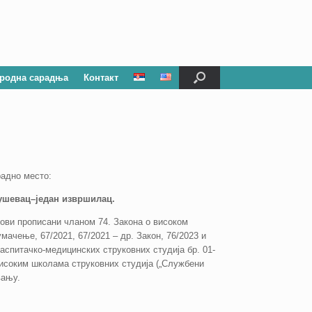
родна сарадња
Контакт
радно место:
рушевац–један извршилац
.
лови прописани чланом 74. Закона о високом
тумачење, 67/2021, 67/2021 – др. Закон, 76/2023 и
аспитачко-медицинских струковних студија бр. 01-
високим школама струковних студија („Службени
вању.