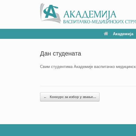
Академија
Дан студената
Свим студентима Академије васпитачко медицински
Кретање чланака
←
Конкурс за избор у звање…