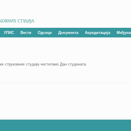
УПИС
Вести
Одсеци
Документа
Акредитација
Међуна
х струковних студија честитамо Дан студенатa