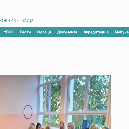
УПИС
Вести
Одсеци
Документа
Акредитација
Међуна