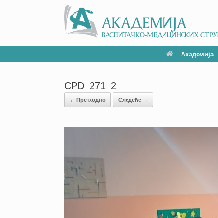
Академија
CPD_271_2
← Претходно
Следеће →