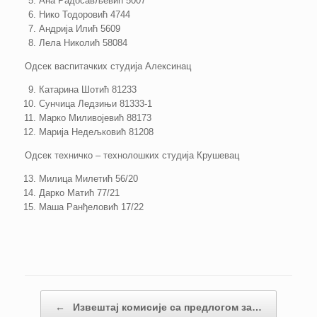
Ана Радосављевић 5007
Нико Тодоровић 4744
Андрија Илић 5609
Лела Николић 58084
Одсек васпитачких студија Алексинац
Катарина Шотић 81233
Сунчица Ледзињи 81333-1
Марко Миливојевић 88173
Марија Недељковић 81208
Одсек техничко – технолошких студија Крушевац
Милица Милетић 56/20
Дарко Матић 77/21
Маша Ранђеловић 17/22
Кретање чланака
←
Извештај комисије са предлогом за…