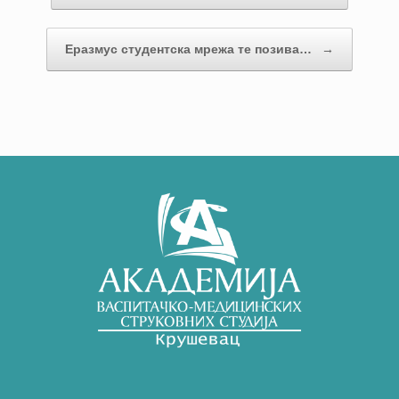
Еразмус студентска мрежа те позива…
→