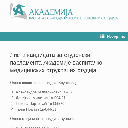
Изборник
Листа кандидата за студенски
парламента Академије васпитачко –
медицинских струковних студија
Одсек васпитачких студија Крушевац
Александра Миладиновић 05-13
Данијела Милетић 1д-004/21
Невена Партоњић 1в-056/20
Тања Пралић 1в-044/21
Одсек медицинских студија Ћуприја