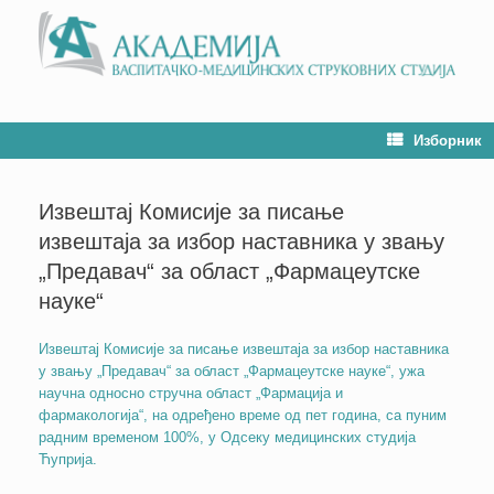
Изборник
Извештај Комисије за писање
извештаја за избор наставника у звању
„Предавач“ за област „Фармацеутске
науке“
Извештај Комисије за писање извештаја за избор наставника
у звању „Предавач“ за област „Фармацеутске науке“, ужа
научна односно стручна област „Фармација и
фармакологија“, на одређено време од пет година, са пуним
радним временом 100%, у Одсеку медицинских студија
Ћуприја.