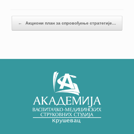
Кретање чланака
←
Акциони план за спровођење стратегије…