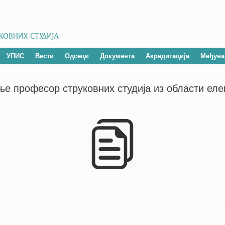
УПИС
Вести
Одсеци
Документа
Акредитација
Међуна
ање професор струковних студија из области еле