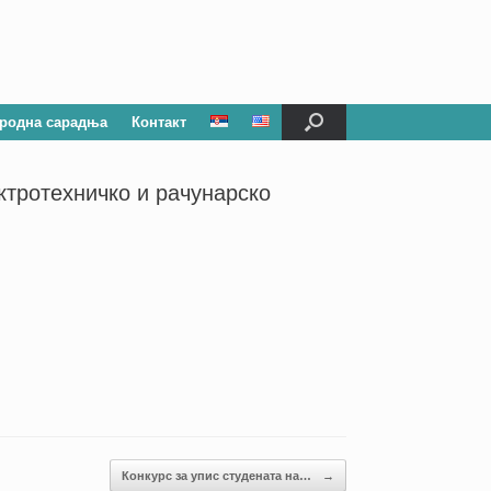
родна сарадња
Контакт
ктротехничко и рачунарско
Конкурс за упис студената на…
→