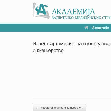
Академија
Извештај комисије за избор у зв
инжењерство
Кретање чланака
←
Извештај комисије за избор у…