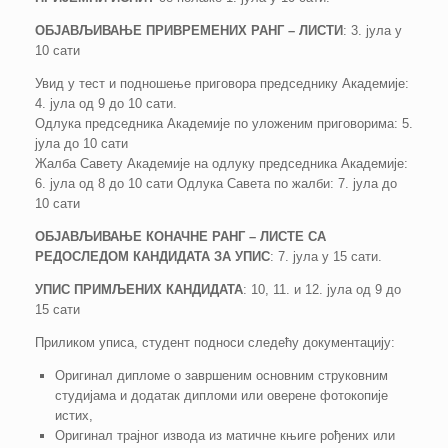
ОБЈАВЉИВАЊЕ ПРИВРЕМЕНИХ РАНГ – ЛИСТИ
: 3. јула у
10 сати
Увид у тест и подношење приговора председнику Академије:
4. јула од 9 до 10 сати.
Одлука председника Академије по уложеним приговорима: 5.
јула до 10 сати
Жалба Савету Академије на одлуку председника Академије:
6. јула од 8 до 10 сати Одлука Савета по жалби: 7. јула до
10 сати
ОБЈАВЉИВАЊЕ КОНАЧНЕ РАНГ – ЛИСТЕ СА
РЕДОСЛЕДОМ КАНДИДАТА ЗА УПИС
: 7. јула у 15 сати.
УПИС ПРИМЉЕНИХ КАНДИДАТА
: 10, 11. и 12. јула од 9 до
15 сати
Приликом уписа, студент подноси следећу документацију:
Оригинал дипломе о завршеним основним струковним
студијама и додатак дипломи или оверене фотокопије
истих,
Оригинал трајног извода из матичне књиге рођених или