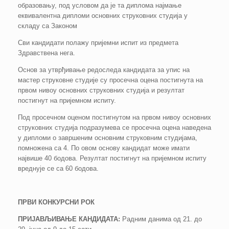
образовању, под условом да је та диплома најмање
еквивалентна дипломи основних струковних студија у
складу са Законом
Сви кандидати полажу пријемни испит из предмета
Здравствена нега.
Основ за утврђивање редоследа кандидата за упис на
мастер струковне студије су просечна оцена постигнута на
првом нивоу основних струковних студија и резултат
постигнут на пријемном испиту.
Под просечном оценом постигнутом на првом нивоу основних
струковних студија подразумева се просечна оцена наведена
у дипломи о завршеним основним струковним студијама,
помножена са 4. По овом основу кандидат може имати
највише 40 бодова. Резултат постигнут на пријемном испиту
вреднује се са 60 бодова.
ПРВИ КОНКУРСНИ РОК
ПРИЈАВЉИВАЊЕ КАНДИДАТА
:
Радним данима од 21. до