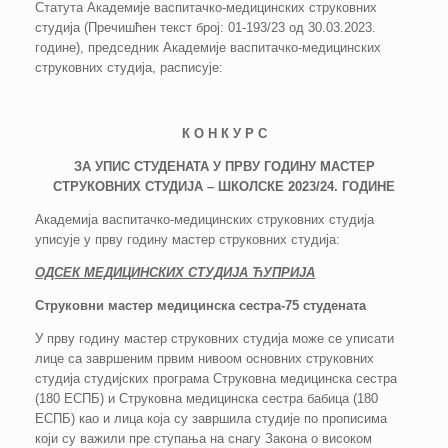
Статута Академије васпитачко-медицинских струковних
студија (Пречишћен текст број: 01-193/23 од 30.03.2023.
године), председник Академије васпитачко-медицинских
струковних студија, расписује:
К О Н К У Р С
ЗА УПИС СТУДЕНАТА У ПРВУ ГОДИНУ МАСТЕР
СТРУКОВНИХ СТУДИЈА – ШКОЛСКЕ 2023/24. ГОДИНЕ
Академија васпитачко-медицинских струковних студија
уписује у прву годину мастер струковних студија:
ОДСЕК МЕДИЦИНСКИХ СТУДИЈА ЋУПРИЈА
Струковни мастер медицинска сестра-75 студената
У прву годину мастер струковних студија може се уписати
лице са завршеним првим нивоом основних струковних
студија студијских програма Струковна медицинска сестра
(180 ЕСПБ) и Струковна медицинска сестра бабица (180
ЕСПБ) као и лица која су завршила студије по прописима
који су важили пре ступања на снагу Закона о високом