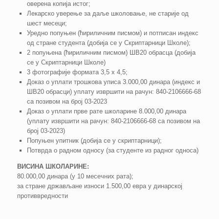
оверена копија истог;
Лекарско уверење за даље школовање, не старије од
шест месеци;
Уредно попуњен (ћириличним писмом) и потписан индекс
од стране студента (добија се у Скриптарници Школе);
2 попуњена (ћириличним писмом) ШВ20 обрасца (добија
се у Скриптарници Школе)
3 фотографије формата 3,5 х 4,5;
Доказ о уплати трошкова уписа 3.000,00 динара (индекс и
ШВ20 обрасци) уплату извршити на рачун: 840-2106666-68
са позивом на број 03-2023
Доказ о уплати прве рате школарине 8.000,00 динара
(уплату извршити на рачун: 840-2106666-68 са позивом на
број 03-2023)
Попуњен упитник (добија се у скриптарници);
Потврда о радном односу (за студенте из радног односа)
ВИСИНА ШКОЛАРИНЕ:
80.000,00 динара (у 10 месечних рата);
за стране држављане износи 1.500,00 евра у динарској
противвредности