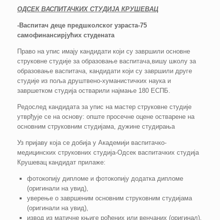
ОДСЕК ВАСПИТАЧКИХ СТУДИЈА КРУШЕВАЦ
-Васпитач деце предшколског узраста-75
самофинансирјућих студената
Право на упис имају кандидати који су завршили основне
струковне студије за образовање васпитача,вишу школу за
образовање васпитача, кандидати који су завршили друге
студије из поља друштвено-хуманистичких наука и
завршетком студија остварили најмање 180 ЕСПБ.
Редослед кандидата за упис на мастер струковне студије
утврђује се на основу: опште просечне оцене остварене на
основним струковним студијама, дужине студирања
Уз пријаву која се добија у Академији васпитачко-
медицинских струковних студија-Одсек васпитачких студија
Крушевац кандидат прилаже:
фотокопију дипломе и фотокопију додатка дипломе
(оригинали на увид),
уверење о завршеним основним струковним студијама
(оригинали на увид),
извод из матичне књиге рођених или венчаних (оригинал),