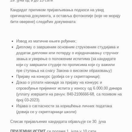
29. јуна од 9 до 15 сати
Кандидат приликом пријављивања подноси на увид
оригинална документа, а оставља фотокопије (које не морају
бити оверене) следећих докумената:
Извод из матичне књиге рођених;
Диплому о завршеним основним струковним студијама и
додатак дипломи или потврду о изједначавању стручног
звања и уверење о положеним испитима (за кандидате
који су завршили студије по прописима који су важили
пре ступања на снагу Закона о високом образовању)
Пријаву на конкурс (добија се у скриптарници);
Доказ о уплати накнаде за пријаву на конкурс и
спровођење пријемног испита у износу од 6.000,00 динара
(уплату извршити на рачун: 840-2106666-68, са позивом на
број 03-2023).
Изјава о сагласности за коришћење личних података
(довија се у скриптарници школе)
Списак пријављених кандидата објављује се 30. јуна
ПРИЈЕМНИ ИСПИТ
се полаже 1. јула у 10 сати.