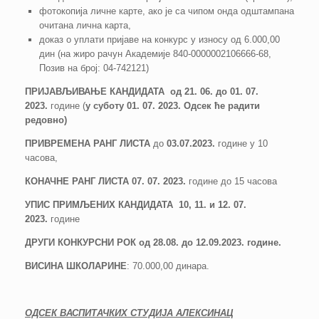
фотокопија личне карте, ако је са чипом онда одштампана
очитана лична карта,
доказ о уплати пријаве на конкурс у износу од 6.000,00
дин (на жиро рачун Академије 840-0000002106666-68,
Позив на број: 04-742121)
ПРИЈАВЉИВАЊЕ КАНДИДАТА
од 21. 06. до 01. 07.
2023
.
године (
у суботу 01. 07. 2023. Одсек ће радити
редовно
)
П
РИВРЕМЕНА РАНГ ЛИСТА
до
03.07.2023
.
године у 10
часова,
КОНАЧНЕ РАНГ
ЛИСТА
07. 07. 2023
.
године до 15 часова
УПИС ПРИМЉЕНИХ КАНДИДАТА
10, 11. и 12. 07.
2023
.
године
ДРУГИ КОНКУРСНИ РОК од 28.08. до 12.09.2023. године.
ВИСИНА ШКОЛАРИНЕ
: 70.000,00 динара.
ОДСЕК ВАСПИТАЧКИХ СТУДИЈА АЛЕКСИНАЦ